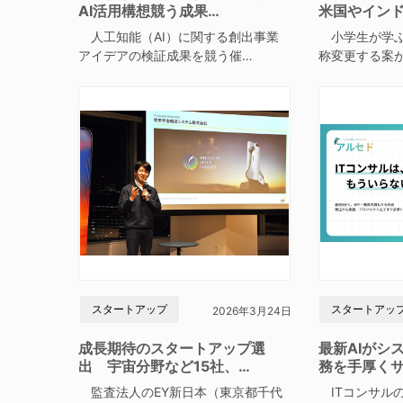
AI活用構想競う成果…
米国やイン
人工知能（AI）に関する創出事業
小学生が学ぶ
アイデアの検証成果を競う催…
称変更する案
スタートアップ
スタートアッ
2026年3月24日
成長期待のスタートアップ選
最新AIがシ
出 宇宙分野など15社、…
務を手厚く
監査法人のEY新日本（東京都千代
ITコンサルの