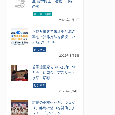
生 農学博士 連載「口福
の源」
食・農・地域
2026年8月5日
不動産業界で来店率と成約
率を上げる方法を伝授 い
えらぶGROUP…
ビジネス
2026年8月5日
若手漫画家ら30人に年120
万円 助成金、アスリート
水準に増額 …
ビジネス
2026年8月4日
離島の高校生たちがつなが
り、離島の魅力を発信しよ
う！ 「アイラン…