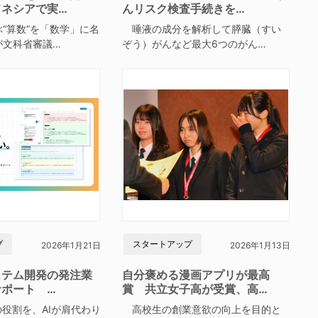
ドネシアで実…
んリスク検査手続きを…
“算数”を「数学」に名
唾液の成分を解析して膵臓（すい
が文科省審議…
ぞう）がんなど最大6つのがん…
プ
スタートアップ
2026年1月21日
2026年1月13日
ステム開発の発注業
自分褒める漫画アプリが最高
サポート …
賞 共立女子高が受賞、高…
役割を、AIが肩代わり
高校生の創業意欲の向上を目的と