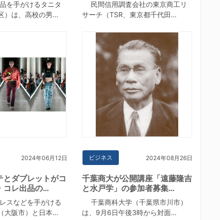
品を手がけるタニタ
民間信用調査会社の東京商工リ
区）は、高校の男…
サーチ（TSR、東京都千代田…
ビジネス
2024年06月12日
2024年08月26日
テとダブレットがコ
千葉商大が公開講座「遠藤隆吉
・コレ出品の…
と水戸学」の参加者募集…
レスなどを手がける
千葉商科大学（千葉県市川市）
（大阪市）と日本…
は、9月6日午後3時から対面…