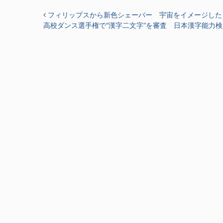
投稿ナビゲーション
フィリップスから新色シェーバー 宇宙をイメージした
高校ダンス選手権で“漢字二文字”を審査 日本漢字能力