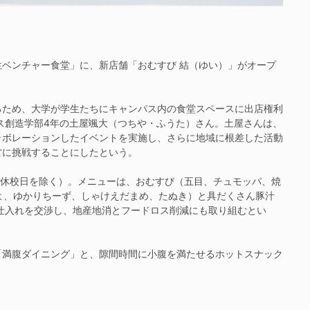
ベンチャー食堂」に、新店舗「おむすび 結（ゆい）」がオープ
ため、大学が学生たちにキャンパス内の食堂スペースに出店権利
ス創造学部4年の土屋颯大（つちや・ふうた）さん。土屋さんは、
ラボレーションしたイベントを実施し、さらに地域に根差した活動
営に挑戦することにしたという。
や休校日を除く）。メニューは、おむすび（五目、チュモッパ、焼
まよ、ゆかりちーず、しゃけえだまめ、たぬき）と具だくさん豚汁
の仕入れを交渉し、地産地消とフードロス削減にも取り組むとい
満腹ダイニング」と、隙間時間に小腹を満たせるホットスナック