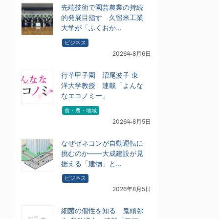
先端技術で園芸農業の持続
的発展目指す 久留米工業
大学が「ふくおか…
ビジネス
2026年8月6日
行革甲子園 沼尾波子 東
洋大学教授 連載「よんな
なエコノミー」
食・農・地域
2026年8月5日
なぜゼネコンが自動運転に
挑むのか――大成建設が見
据える「建物」と…
ビジネス
2026年8月5日
細菌の個性を知る 鬼頭弥