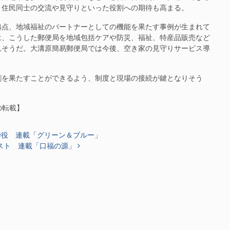
、住民同士の交流や見守りといった役割への期待も高まる。
点、地域福祉のパートナーとしての機能を果たす事例が生まれて
は、こうした郵便局を地域包括ケアや防災、福祉、特産品販売など
れそうだ。大溝原簡易郵便局では今後、空き家の見守りサービス導
を果たすことができるよう、制度と現場の接続が鍵となりそう
らの転載】
締役 連載「グリーン＆ブルー」
スト 連載「口福の源」