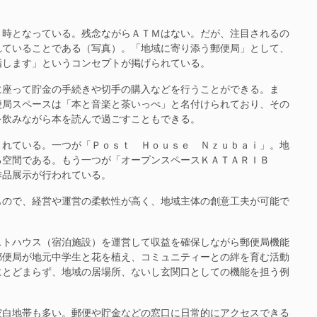
時となっている。残念ながらＡＴＭはない。だが、注目されるの
れていることである（写真）。「地域に寄り添う郵便局」として、
指します」というコンセプトが掲げられている。
座って貯金の手続きや切手の購入などを行うことができる。ま
便局スペースは「本と音楽と茶いっぺ」と名付けられており、その
を飲みながら本を読んで過ごすこともできる。
れている。一つが「Ｐｏｓｔ Ｈｏｕｓｅ Ｎｚｕｂａｉ」。地
る空間である。もう一つが「オープンスペースＫＡＴＡＲＩＢ
作品展示が行われている。
ので、経営や運営の柔軟性が高く、地域主体の創意工夫が可能で
トハウス（宿泊施設）を運営して収益を確保しながら郵便局機能
郵便局が地元中学生と花を植え、コミュニティーとの絆を育む活動
にとどまらず、地域の居場所、ないし玄関口としての機能を担う例
白地帯も多い。郵便や貯金などの窓口に日常的にアクセスできる