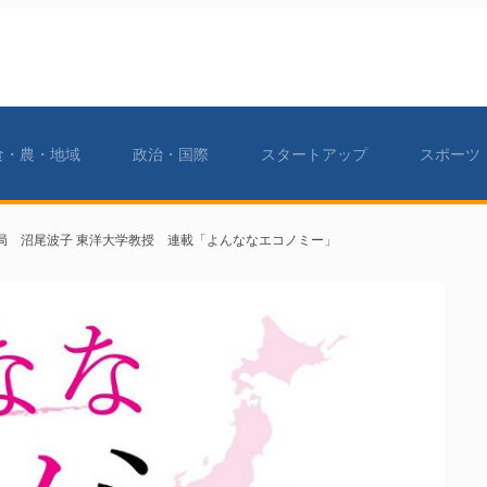
食・農・地域
政治・国際
スタートアップ
スポーツ
局 沼尾波子 東洋大学教授 連載「よんななエコノミー」