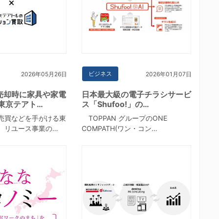
ビジネス
2026年05月26日
2026年01月07日
売却時に家具や家電
日本最大級の電子チラシサービ
東京テアト…
ス「Shufoo!」の…
売買などを手がける東
TOPPAN グループのONE
、リユース事業の…
COMPATH(ワン・コン…