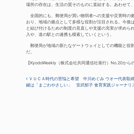
場所の存在は、生活の質そのものに直結する。あわせて
全国的にも、郵便局が買い物弱者への支援や災害時の拠
おり、地域の拠点として多様な役割が注目される。今後
と結び付けるための制度の見直しや支援の充実が求めら
入や、道の駅との連携も模索していくという。
郵便局が地域の新たなゲートウェイとしての機能と役割
だ。
【KyodoWeekly（株式会社共同通信社発行）No.20か
投稿ナビゲーション
ＶＵＣＡ時代の苦悩と希望 中川めぐみ ウオー代表取
鍵は「まごわやさしい」 安武郁子 食育実践ジャーナリ