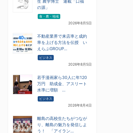
生 農学博士 連載「口福
の源」
食・農・地域
2026年8月5日
不動産業界で来店率と成約
率を上げる方法を伝授 い
えらぶGROUP…
ビジネス
2026年8月5日
若手漫画家ら30人に年120
万円 助成金、アスリート
水準に増額 …
ビジネス
2026年8月4日
離島の高校生たちがつなが
り、離島の魅力を発信しよ
う！ 「アイラン…