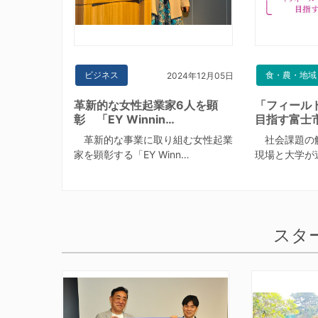
ビジネス
食・農・地域
2024年12月05日
革新的な女性起業家6人を顕
「フィール
彰 「EY Winnin…
目指す富士
革新的な事業に取り組む女性起業
社会課題の
家を顕彰する「EY Winn…
現場と大学が
スタ