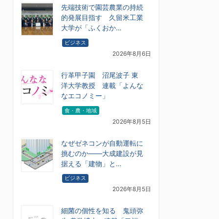
先端技術で園芸農業の持続
的発展目指す 久留米工業
大学が「ふくおか…
ビジネス
2026年8月6日
行革甲子園 沼尾波子 東
洋大学教授 連載「よんな
なエコノミー」
食・農・地域
2026年8月5日
なぜゼネコンが自動運転に
挑むのか――大成建設が見
据える「建物」と…
ビジネス
2026年8月5日
細菌の個性を知る 鬼頭弥