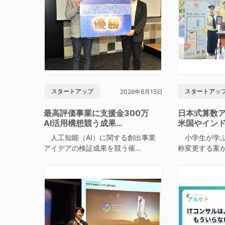
スタートアップ
スタートアッ
2026年6月15日
最高評価事業に支援金300万
日本式算数
AI活用構想競う成果…
米国やイン
人工知能（AI）に関する創出事業
小学生が学ぶ
アイデアの検証成果を競う催…
称変更する案