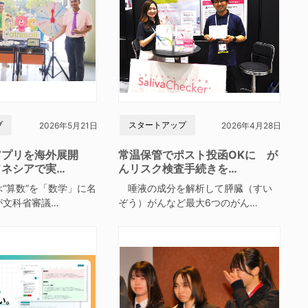
プ
スタートアップ
2026年5月21日
2026年4月28日
アプリを海外展開
常温保管でポスト投函OKに が
ドネシアで実…
んリスク検査手続きを…
“算数”を「数学」に名
唾液の成分を解析して膵臓（すい
が文科省審議…
ぞう）がんなど最大6つのがん…