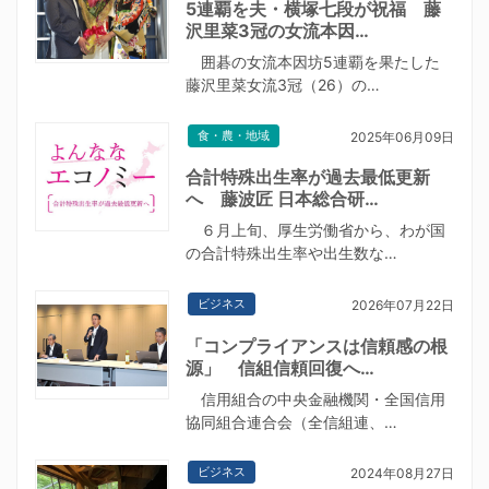
5連覇を夫・横塚七段が祝福 藤
沢里菜3冠の女流本因…
囲碁の女流本因坊5連覇を果たした
藤沢里菜女流3冠（26）の…
食・農・地域
2025年06月09日
合計特殊出生率が過去最低更新
へ 藤波匠 日本総合研…
６月上旬、厚生労働省から、わが国
の合計特殊出生率や出生数な…
ビジネス
2026年07月22日
「コンプライアンスは信頼感の根
源」 信組信頼回復へ…
信用組合の中央金融機関・全国信用
協同組合連合会（全信組連、…
ビジネス
2024年08月27日