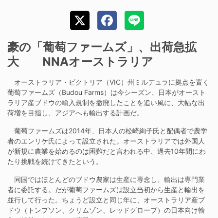
豪の「葡萄ファームズ」、出荷急拡
大 NNAオーストラリア
オーストラリア・ビクトリア（VIC）州ミルデュラに拠点を置く
葡萄ファームズ（Budou Farms）は今シーズン、日本がオースト
ラリア産ブドウの輸入規制を撤廃したことを追い風に、大幅な出
荷増を目指し、アジアへも輸出する計画だ。
葡萄ファームズは2014年、日本人の松崎絢子氏と配偶者で農学
者のエンリケ氏によって設立された。オーストラリアでは外国人
が新規に農業を始めるのは困難だと言われる中、過去10年間にわ
たり挑戦を続けてきたという。
同国ではほとんどのブドウ農家は生産に専念し、輸出は専門業
者に委託する。だが葡萄ファームズは設立当初から生産と輸出を
並行して行った。ちょうど設立と同じ年に、オーストラリア産ブ
ドウ（トンプソン、クリムゾン、レッドグローブ）の日本向け輸