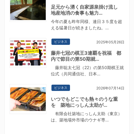
足元から湧く自家源泉掛け流し
地産地消の食事も魅力…
今年の夏も昨年同様、連日３５度を超
える猛暑日が続きましたね。…
ビジネス
2025年05月26日
藤井七冠の棋王3連覇を祝福 都
内で節目の第50期就…
藤井聡太七冠（22）の第50期棋王就
位式（共同通信社、日本…
ビジネス
2026年07月14日
いつでもどこでも熱々のうな重
を 築地にっしん太助が…
有限会社築地にっしん太助（東京）
は、築地場外市場のウナギ専…