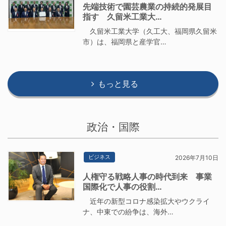
先端技術で園芸農業の持続的発展目
指す 久留米工業大…
久留米工業大学（久工大、福岡県久留米
市）は、福岡県と産学官…
もっと見る
政治・国際
ビジネス
2026年7月10日
人権守る戦略人事の時代到来 事業
国際化で人事の役割…
近年の新型コロナ感染拡大やウクライ
ナ、中東での紛争は、海外…