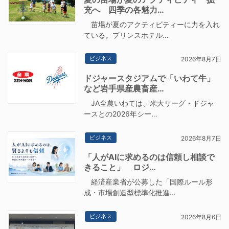
充へ 四季の各魅力…
苗場が夏のアクティビティーに力を入れ
ている。プリンスホテル…
ビジネス
2026年8月7日
ドジャースタジアムで「いわて牛」
など岩手県産農畜産…
JA全農いわては、米大リーグ・ドジャ
ースとの2026年シー…
ビジネス
2026年8月7日
「人がAIに求めるのは信頼し相談で
きること」 ロジ…
経済産業省が公募した「国際ルール形
成・市場創造型標準化推進…
ビジネス
2026年8月6日