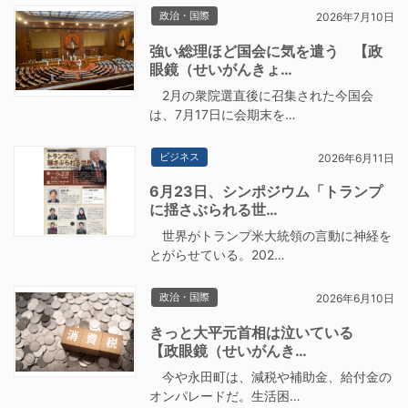
政治・国際
2026年7月10日
強い総理ほど国会に気を遣う 【政
眼鏡（せいがんきょ…
2月の衆院選直後に召集された今国会
は、7月17日に会期末を…
ビジネス
2026年6月11日
6月23日、シンポジウム「トランプ
に揺さぶられる世…
世界がトランプ米大統領の言動に神経を
とがらせている。202…
政治・国際
2026年6月10日
きっと大平元首相は泣いている
【政眼鏡（せいがんき…
今や永田町は、減税や補助金、給付金の
オンパレードだ。生活困…