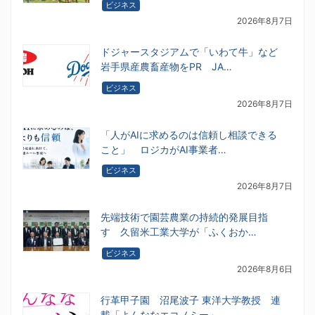
ビジネス
2026年8月7日
ドジャースタジアムで「いわて牛」など
岩手県産農畜産物をPR JA…
ビジネス
2026年8月7日
「人がAIに求めるのは信頼し相談できる
こと」 ロジカがAI事業者…
ビジネス
2026年8月7日
先端技術で園芸農業の持続的発展目指
す 久留米工業大学が「ふくおか…
ビジネス
2026年8月6日
行革甲子園 沼尾波子 東洋大学教授 連
載「よんななエコノミー」