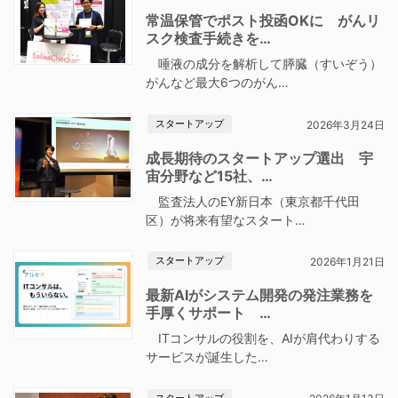
常温保管でポスト投函OKに がんリ
スク検査手続きを…
唾液の成分を解析して膵臓（すいぞう）
がんなど最大6つのがん…
スタートアップ
2026年3月24日
成長期待のスタートアップ選出 宇
宙分野など15社、…
監査法人のEY新日本（東京都千代田
区）が将来有望なスタート…
スタートアップ
2026年1月21日
最新AIがシステム開発の発注業務を
手厚くサポート …
ITコンサルの役割を、AIが肩代わりする
サービスが誕生した…
スタートアップ