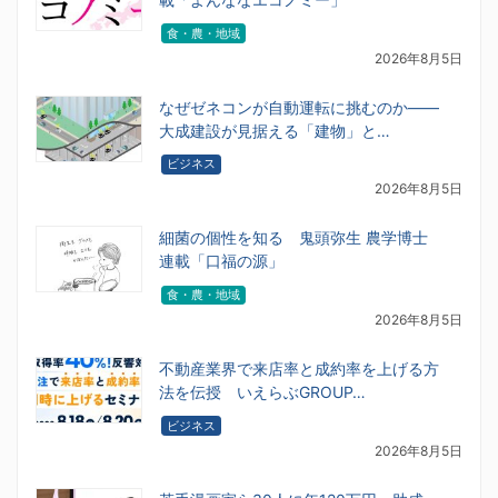
食・農・地域
2026年8月5日
なぜゼネコンが自動運転に挑むのか――
大成建設が見据える「建物」と…
ビジネス
2026年8月5日
細菌の個性を知る 鬼頭弥生 農学博士
連載「口福の源」
食・農・地域
2026年8月5日
不動産業界で来店率と成約率を上げる方
法を伝授 いえらぶGROUP…
ビジネス
2026年8月5日