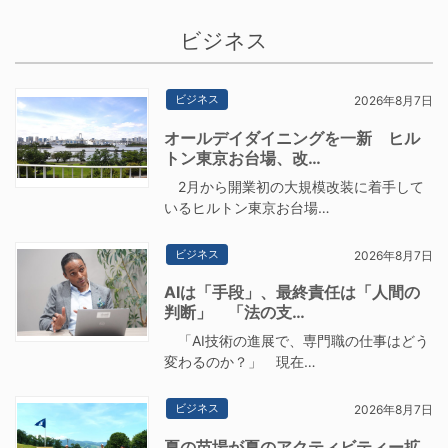
ビジネス
ビジネス
2026年8月7日
オールデイダイニングを一新 ヒル
トン東京お台場、改…
2月から開業初の大規模改装に着手して
いるヒルトン東京お台場…
ビジネス
2026年8月7日
AIは「手段」、最終責任は「人間の
判断」 「法の支…
「AI技術の進展で、専門職の仕事はどう
変わるのか？」 現在…
ビジネス
2026年8月7日
夏の苗場が夏のアクティビティー拡