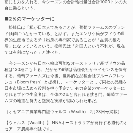
拓にも力を入れる。今シーズンの合計輸出量は合計1000トンの大
台に乗るという。
■2％のマーケッターに
松崎氏は「私が日本人であることが、葡萄ファームズのブラン
ド価値につながっている」と話す。またエンリケ氏がブドウの世
界的生産地であるチリ出身の専門家であることが「品質の後ろ
盾」になっているという。松崎氏は「外国人という不利が、現在
では有利になった」と述べた。
今シーズンから日本へ輸出可能なオーストラリア産ブドウの品
種は130種にも上る。だがその9割は品種会社がライセンスを保有
する。葡萄ファームズは今後、世界的な品種会社ブルームフレッ
シュ（Bloom fresh）と提携し、マーケッターとして同社の品種を
日本市場に広める役割を担う予定だ。有力企業のマーケッターに
なれるブドウ生産者は、全体の2％と言われる狭き門。葡萄ファー
ムズの地道な努力と堅実な実績が認められた形だ。
（オセアニア農業専門誌ウェルス（Wealth） 2月28日号掲載）
【ウェルス（Wealth）】 NNAオーストラリアが発行する週刊のオ
セアニア農業専門誌です。