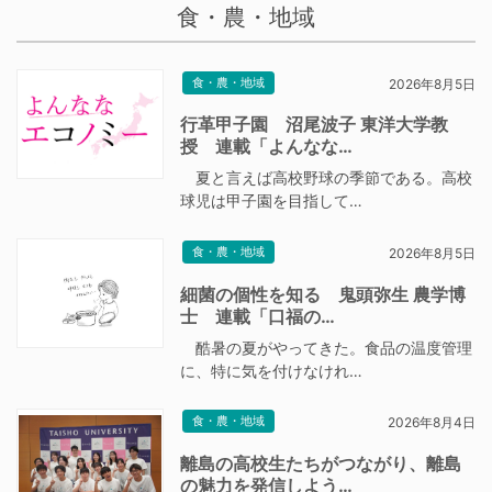
食・農・地域
食・農・地域
2026年8月5日
行革甲子園 沼尾波子 東洋大学教
授 連載「よんなな…
夏と言えば高校野球の季節である。高校
球児は甲子園を目指して…
食・農・地域
2026年8月5日
細菌の個性を知る 鬼頭弥生 農学博
士 連載「口福の…
酷暑の夏がやってきた。食品の温度管理
に、特に気を付けなけれ…
食・農・地域
2026年8月4日
離島の高校生たちがつながり、離島
の魅力を発信しよう…