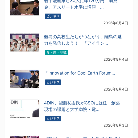
若手漫画家ら30人に年120万円 助成
金、アスリート水準に増額 …
ビジネス
2026年8月4日
離島の高校生たちがつながり、離島の魅
力を発信しよう！ 「アイラン…
食・農・地域
2026年8月4日
「Innovation for Cool Earth Forum…
ビジネス
2026年8月4日
4DIN、後藤祐吾氏がCSOに就任 創薬
現場の課題と大学病院・電…
ビジネス
2026年8月3日