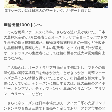
収穫シーズンには日本人のワーキングホリデーも戦力に
■輸出量1000トンへ
そんな葡萄ファームズに昨年、さらなる追い風が吹いた。日本
の農林水産省が7月に発表したオーストラリア産ヨーロッパブドウ
生果実の輸入規制緩和だ。植物防疫法施行規則の一部などを改正
し品種制限を撤廃した。日本の消費者にとっては選択肢が増え、
オーストラリアの生産者にとっては輸出機会の拡大や認知度向上
につながる。
この動きは、オーストラリア当局が日本側に対し、ブドウの低
温処理の国際基準適用を働きかけたことがきっかけ。葡萄ファー
ムズは早くから情報を得ていたことから、出荷品種を拡大する準
備に入っていた。今シーズンに輸出するのは、緑の品種のアイボ
リー、トンプソン、ティンプソンや、赤系のクリムゾン、アリソ
ン、カリータ――などだ。
さらに今シーズンは日本市場に加え、タイの日系小売店ドンド
ンドンキや百貨店三越でも販売を予定しており、アジア市場の開