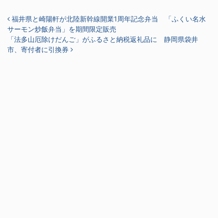
投稿ナビゲーション
福井県と崎陽軒が北陸新幹線開業1周年記念弁当 「ふくい名水
サーモン炒飯弁当」を期間限定販売
「法多山厄除けだんご」がふるさと納税返礼品に 静岡県袋井
市、寄付者に引換券