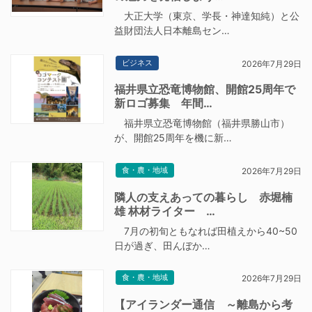
大正大学（東京、学長・神達知純）と公
益財団法人日本離島セン…
ビジネス
2026年7月29日
福井県立恐竜博物館、開館25周年で
新ロゴ募集 年間…
福井県立恐竜博物館（福井県勝山市）
が、開館25周年を機に新…
食・農・地域
2026年7月29日
隣人の支えあっての暮らし 赤堀楠
雄 林材ライター …
7月の初旬ともなれば田植えから40~50
日が過ぎ、田んぼか…
食・農・地域
2026年7月29日
【アイランダー通信 ～離島から考