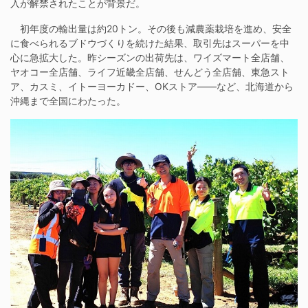
入が解禁されたことが背景だ。
初年度の輸出量は約20トン。その後も減農薬栽培を進め、安全
に食べられるブドウづくりを続けた結果、取引先はスーパーを中
心に急拡大した。昨シーズンの出荷先は、ワイズマート全店舗、
ヤオコー全店舗、ライフ近畿全店舗、せんどう全店舗、東急スト
ア、カスミ、イトーヨーカドー、OKストア――など、北海道から
沖縄まで全国にわたった。