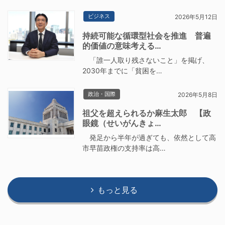
ビジネス
2026年5月12日
持続可能な循環型社会を推進 普遍
的価値の意味考える…
「誰一人取り残さないこと」を掲げ、
2030年までに「貧困を…
政治・国際
2026年5月8日
祖父を超えられるか麻生太郎 【政
眼鏡（せいがんきょ…
発足から半年が過ぎても、依然として高
市早苗政権の支持率は高…
もっと見る