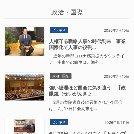
政治・国際
ビジネス
2026年7月10日
人権守る戦略人事の時代到来 事業
国際化で人事の役割…
近年の新型コロナ感染拡大やウクライ
ナ、中東での紛争は、海外…
政治・国際
2026年7月10日
強い総理ほど国会に気を遣う 【政
眼鏡（せいがんきょ…
2月の衆院選直後に召集された今国会
は、7月17日に会期末を…
ビジネス
2026年6月11日
6月23日、シンポジウム「トランプ