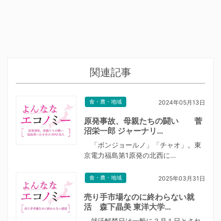
関連記事
食・農・地域
2024年05月13日
原発事故、母親たちの闘い 菅
沼栄一郎 ジャーナリ…
「ボンジョールノ」「チャオ」。東
京電力福島第1原発の北西に…
食・農・地域
2025年03月31日
売り手市場なのに終わらない就
活 森下晶美 東洋大学…
就活解禁日は一般に３月１日とされ