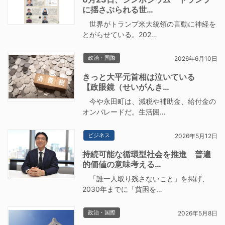
に揺さぶられる世…
世界がトランプ米大統領の言動に神経を
とがらせている。202…
政治・国際
2026年6月10日
きっと大平元首相は泣いている
【政眼鏡（せいがんき…
今や永田町は、減税や補助金、給付金の
オンパレードだ。生活困…
ビジネス
2026年5月12日
持続可能な循環型社会を推進 普遍
的価値の意味考える…
「誰一人取り残さないこと」を掲げ、
2030年までに「貧困を…
政治・国際
2026年5月8日