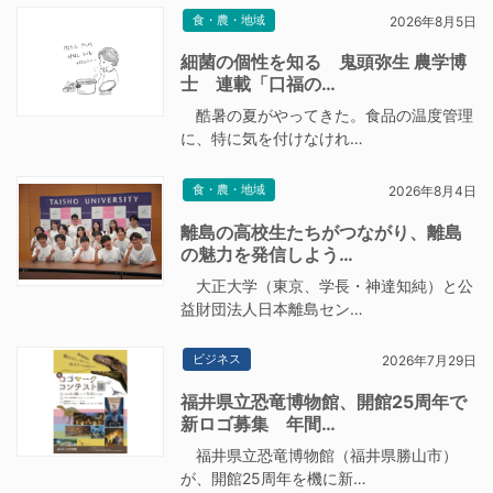
食・農・地域
2026年8月5日
細菌の個性を知る 鬼頭弥生 農学博
士 連載「口福の…
酷暑の夏がやってきた。食品の温度管理
に、特に気を付けなけれ…
食・農・地域
2026年8月4日
離島の高校生たちがつながり、離島
の魅力を発信しよう…
大正大学（東京、学長・神達知純）と公
益財団法人日本離島セン…
ビジネス
2026年7月29日
福井県立恐竜博物館、開館25周年で
新ロゴ募集 年間…
福井県立恐竜博物館（福井県勝山市）
が、開館25周年を機に新…