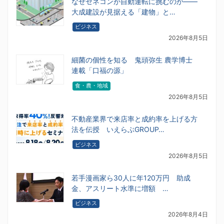
なぜゼネコンが自動運転に挑むのか――
大成建設が見据える「建物」と…
ビジネス
2026年8月5日
細菌の個性を知る 鬼頭弥生 農学博士
連載「口福の源」
食・農・地域
2026年8月5日
不動産業界で来店率と成約率を上げる方
法を伝授 いえらぶGROUP…
ビジネス
2026年8月5日
若手漫画家ら30人に年120万円 助成
金、アスリート水準に増額 …
ビジネス
2026年8月4日