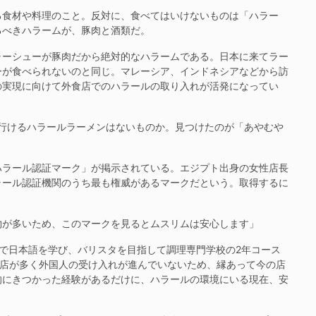
食材や料理のこと。反対に、食べてはいけないものは「ハラー
るべきハラームが、豚肉と酒類だ。
ーシューが豚肉だから絶対的なハラームである。日本に来てラー
ーが食べられないのと同じ。マレーシア、インドネシアなどから訪
の実現に向けて外食店でのハラールの取り入れが活発になってい
行けるハラールラーメンはないものか。見つけたのが「あやむや
ラール認証マーク」が掲示されている。エジプト出身の女性店長
ラール認証機関のうち最も権威があるマークだという。取得するに
が多いため、このマークを見るとムスリムは安心します」
で日本語を学び、バリスタを目指して調理専門学校の2年コース
人店が多く外国人の受け入れが進んでいないため、縁あって今の店
的にきつかった経験があるだけに、ハラールの環境にいる現在、安