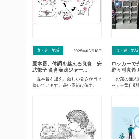
食・農・地域
食・農・地域
2025年08月18日
夏本番、体調を整える良食 安
ロッカーで
武郁子 食育実践ジャー…
野々村真希 
夏本番を迎え、厳しい暑さが日々
野菜の無人
続いています。暑い季節は体力…
ッカー型自動