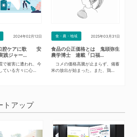
食・農・地域
2024年02月12日
2025年03月31日
口腔ケアに歌 安
食品の公正価格とは 鬼頭弥生
実践ジャー…
農学博士 連載「口福…
震で被害に遭われ、今
コメの価格高騰が止まらず、備蓄
している方々に心…
米の放出が始まった。また、鶏…
ートアップ