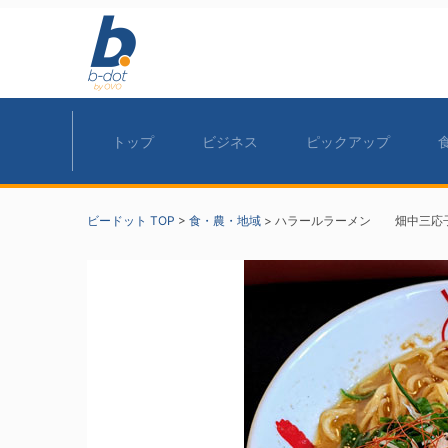
トップ
ビジネス
ピックアップ
ビードット TOP
>
食・農・地域
>
ハラールラーメン 畑中三応