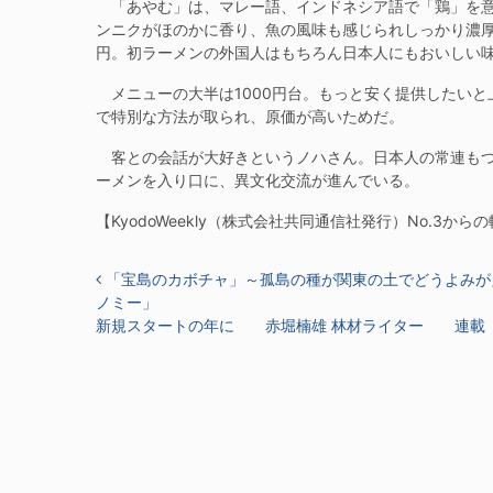
「あやむ」は、マレー語、インドネシア語で「鶏」を意
ンニクがほのかに香り、魚の風味も感じられしっかり濃厚
円。初ラーメンの外国人はもちろん日本人にもおいしい
メニューの大半は1000円台。もっと安く提供したいと
で特別な方法が取られ、原価が高いためだ。
客との会話が大好きというノハさん。日本人の常連もつ
ーメンを入り口に、異文化交流が進んでいる。
【KyodoWeekly（株式会社共同通信社発行）No.3から
投稿ナビゲーション
「宝島のカボチャ」～孤島の種が関東の土でどうよみ
ノミー」
新規スタートの年に 赤堀楠雄 林材ライター 連載