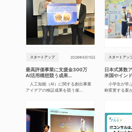
スタートアップ
スタートアッ
2026年6月15日
最高評価事業に支援金300万
日本式算数
AI活用構想競う成果…
米国やイン
人工知能（AI）に関する創出事業
小学生が学ぶ
アイデアの検証成果を競う催…
称変更する案