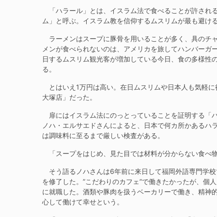
「ハラール」とは、イスラム法で食べることが許される
ム」と呼ぶ。イスラム教を信仰するムスリムが最も避け
ラーメンはスープに豚骨を用いることが多く、具のチャ
メンが食べられないのは、アメリカを旅してハンバーガ
日するムスリム観光客が増加している今日、食の多様性
る。
とはいえ1万円は高い。在日ムスリムや日本人も気軽に
大塚店」だった。
扉にはイスラム法にのっとっていることを証明する「ハ
ノハ・エルサエドさんによると、日本で何カ所かあるハ
は調味料に至るまで厳しい検査がある。
「スープをはじめ、見た目では材料が分からない食べ物
そう語るノハさんは6年前に来日して福岡外語専門学校
を修了した。”こだわりのカフェ”で働きたかったが、個
に就職した。酒類や豚肉を扱うベーカリーで働き、精神
心して働けて幸せという。