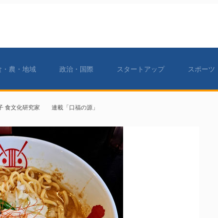
食・農・地域
政治・国際
スタートアップ
スポーツ
子 食文化研究家 連載「口福の源」