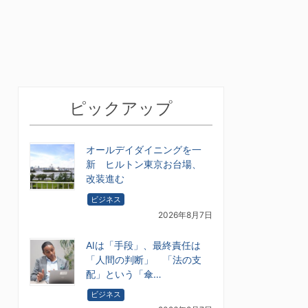
ピックアップ
オールデイダイニングを一
新 ヒルトン東京お台場、
改装進む
ビジネス
2026年8月7日
AIは「手段」、最終責任は
「人間の判断」 「法の支
配」という「傘…
ビジネス