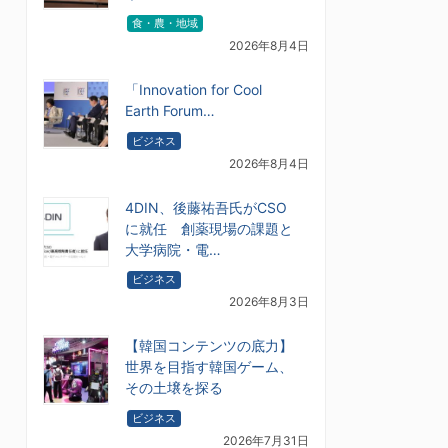
食・農・地域
2026年8月4日
「Innovation for Cool
Earth Forum…
ビジネス
2026年8月4日
4DIN、後藤祐吾氏がCSO
に就任 創薬現場の課題と
大学病院・電…
ビジネス
2026年8月3日
【韓国コンテンツの底力】
世界を目指す韓国ゲーム、
その土壌を探る
ビジネス
2026年7月31日