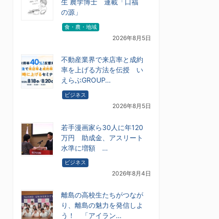
生 農学博士 連載「口福
の源」
食・農・地域
2026年8月5日
不動産業界で来店率と成約
率を上げる方法を伝授 い
えらぶGROUP…
ビジネス
2026年8月5日
若手漫画家ら30人に年120
万円 助成金、アスリート
水準に増額 …
ビジネス
2026年8月4日
離島の高校生たちがつなが
り、離島の魅力を発信しよ
う！ 「アイラン…