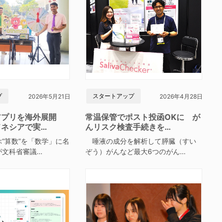
プ
スタートアップ
2026年5月21日
2026年4月28日
アプリを海外展開
常温保管でポスト投函OKに が
ドネシアで実…
んリスク検査手続きを…
“算数”を「数学」に名
唾液の成分を解析して膵臓（すい
が文科省審議…
ぞう）がんなど最大6つのがん…