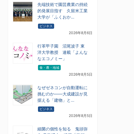
先端技術で園芸農業の持続
的発展目指す 久留米工業
大学が「ふくおか…
ビジネス
2026年8月6日
行革甲子園 沼尾波子 東
洋大学教授 連載「よんな
なエコノミー」
食・農・地域
2026年8月5日
なぜゼネコンが自動運転に
挑むのか――大成建設が見
据える「建物」と…
ビジネス
2026年8月5日
細菌の個性を知る 鬼頭弥