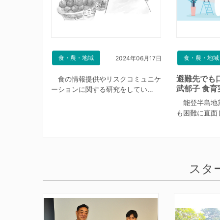
食・農・地域
食・農・地域
2024年06月17日
避難先でも
食の情報提供やリスクコミュニケ
武郁子 食育
ーションに関する研究をしてい…
能登半島地
も困難に直面
スタ