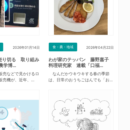
食・農・地域
2026年01月14日
2026年04月22日
売り切る 取り組み
わが家のテッパン 藤野嘉子
農学博…
料理研究家 連載「口福…
販売などで見かけるロ
なんだかウキウキする春の季節
販売機が、近年、…
は、日常のおうちごはんでも「お…