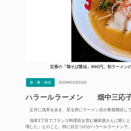
定番の「鶏そば醤油」990円。初ラーメン
2025年02月03日
食・農・地域
ハラールラーメン 畑中三応子
正月に浅草を歩き、至る所にラーメン店が新規開店して
浅草3丁目でフランス料理店を営む篠田朋さんに聞くと
増した」とのこと。特に目立つのがハラールラーメンで、