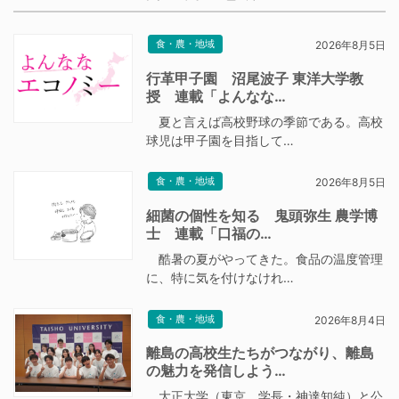
食・農・地域
2026年8月5日
行革甲子園 沼尾波子 東洋大学教
授 連載「よんなな…
夏と言えば高校野球の季節である。高校
球児は甲子園を目指して…
食・農・地域
2026年8月5日
細菌の個性を知る 鬼頭弥生 農学博
士 連載「口福の…
酷暑の夏がやってきた。食品の温度管理
に、特に気を付けなけれ…
食・農・地域
2026年8月4日
離島の高校生たちがつながり、離島
の魅力を発信しよう…
大正大学（東京、学長・神達知純）と公