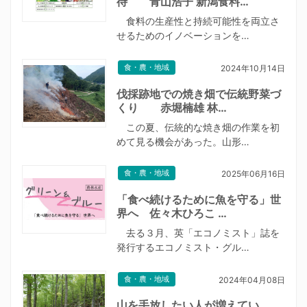
待 青山浩子 新潟食料…
食料の生産性と持続可能性を両立さ
せるためのイノベーションを…
食・農・地域
2024年10月14日
伐採跡地での焼き畑で伝統野菜づ
くり 赤堀楠雄 林…
この夏、伝統的な焼き畑の作業を初
めて見る機会があった。山形…
食・農・地域
2025年06月16日
「食べ続けるために魚を守る」世
界へ 佐々木ひろこ …
去る３月、英「エコノミスト」誌を
発行するエコノミスト・グル…
食・農・地域
2024年04月08日
山を手放したい人が増えてい