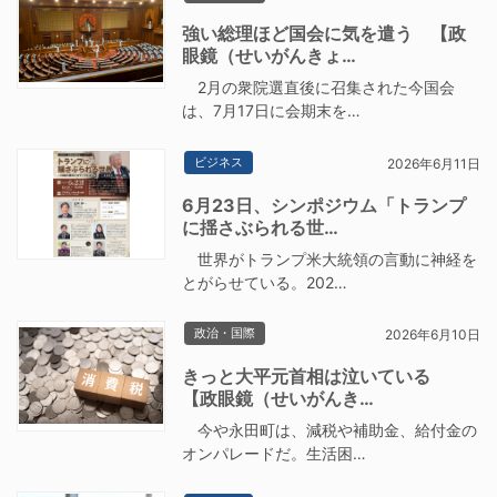
強い総理ほど国会に気を遣う 【政
眼鏡（せいがんきょ…
2月の衆院選直後に召集された今国会
は、7月17日に会期末を…
ビジネス
2026年6月11日
6月23日、シンポジウム「トランプ
に揺さぶられる世…
世界がトランプ米大統領の言動に神経を
とがらせている。202…
政治・国際
2026年6月10日
きっと大平元首相は泣いている
【政眼鏡（せいがんき…
今や永田町は、減税や補助金、給付金の
オンパレードだ。生活困…