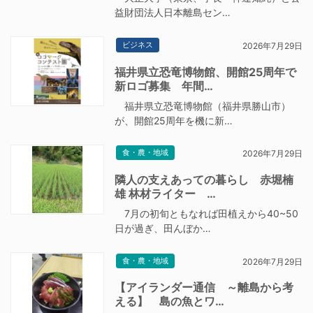
益財団法人日本離島セン…
ビジネス
2026年7月29日
福井県立恐竜博物館、開館25周年で
新ロゴ募集 年間…
福井県立恐竜博物館（福井県勝山市）
が、開館25周年を機に新…
食・農・地域
2026年7月29日
隣人の支えあっての暮らし 赤堀楠
雄 林材ライター …
7月の初旬ともなれば田植えから40~50
日が過ぎ、田んぼか…
食・農・地域
2026年7月29日
【アイランダー通信 ～離島から考
える】 島の魚とワ…