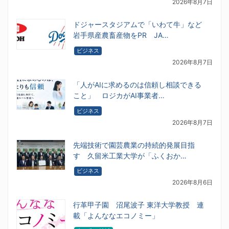
2026年8月7日
ドジャースタジアムで「いわて牛」など
岩手県産農畜産物をPR JA…
ビジネス
2026年8月7日
「人がAIに求めるのは信頼し相談できる
こと」 ロジカがAI事業者…
ビジネス
2026年8月7日
先端技術で園芸農業の持続的発展目指
す 久留米工業大学が「ふくおか…
ビジネス
2026年8月6日
行革甲子園 沼尾波子 東洋大学教授 連
載「よんななエコノミー」