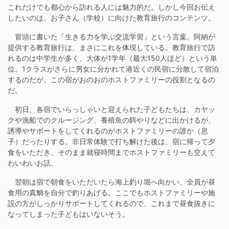
これだけでも都心から訪れる人には魅力的だ。しかし今回お伝え
したいのは、お子さん（学校）に向けた教育旅行のコンテンツ。
冒頭に書いた「生きる力を学ぶ交流学習」という言葉。阿納が
提供する教育旅行は、まさにこれを体現している。教育旅行で訪
れるのは中学生が多く、大体が1学年（最大150人ほど）という単
位。1クラスがさらに男女に分かれて港近くの民宿に分散して宿泊
するのだが、この宿がおのおのホストファミリーの役割となるの
だ。
初日、各宿でいらっしゃいと迎えられた子どもたちは、カヤッ
クや漁船でのクルージング、養殖魚の餌やりなどに出かけるが、
誘導やサポートをしてくれるのがホストファミリーの誰か（息
子）だったりする。非日常体験で打ち解けた後は、宿に帰って夕
食をいただき、そのまま就寝時間までホストファミリーも交えて
わいわいお話。
翌朝は宿で朝食をいただいたら海上釣り堀へ向かい、全員が昼
食用の真鯛を自分で釣りあげる。ここでもホストファミリーや施
設の方がしっかりサポートしてくれるので、これまで昼食抜きに
なってしまった子どもはいないそう。