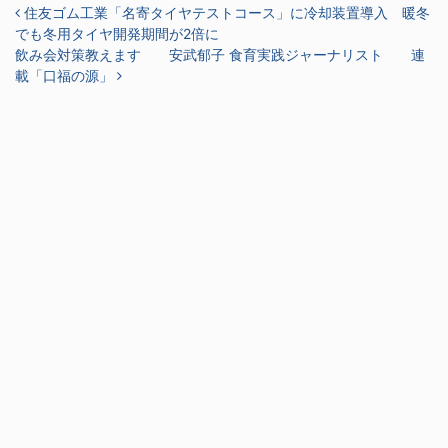
投稿ナビゲーション
住友ゴム工業「名寄タイヤテストコース」に冷却装置導入 暖冬
でも冬用タイヤ開発期間が2倍に
飲み会対策教えます 安武郁子 食育実践ジャーナリスト 連
載「口福の源」