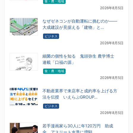
食・農・地域
2026年8月5日
なぜゼネコンが自動運転に挑むのか――
大成建設が見据える「建物」と…
ビジネス
2026年8月5日
細菌の個性を知る 鬼頭弥生 農学博士
連載「口福の源」
食・農・地域
2026年8月5日
不動産業界で来店率と成約率を上げる方
法を伝授 いえらぶGROUP…
ビジネス
2026年8月5日
若手漫画家ら30人に年120万円 助成
金、アスリート水準に増額 …