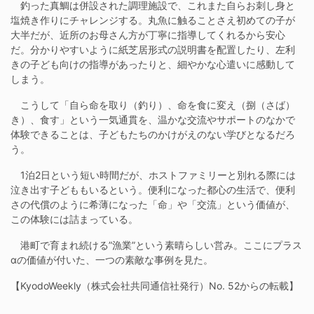
釣った真鯛は併設された調理施設で、これまた自らお刺し身と
塩焼き作りにチャレンジする。丸魚に触ることさえ初めての子が
大半だが、近所のお母さん方が丁寧に指導してくれるから安心
だ。分かりやすいように紙芝居形式の説明書を配置したり、左利
きの子ども向けの指導があったりと、細やかな心遣いに感動して
しまう。
こうして「自ら命を取り（釣り）、命を食に変え（捌（さば）
き）、食す」という一気通貫を、温かな交流やサポートのなかで
体験できることは、子どもたちのかけがえのない学びとなるだろ
う。
1泊2日という短い時間だが、ホストファミリーと別れる際には
泣き出す子どももいるという。便利になった都心の生活で、便利
さの代償のように希薄になった「命」や「交流」という価値が、
この体験には詰まっている。
港町で育まれ続ける”漁業”という素晴らしい営み。ここにプラス
αの価値が付いた、一つの素敵な事例を見た。
【KyodoWeekly（株式会社共同通信社発行）No. 52からの転載】