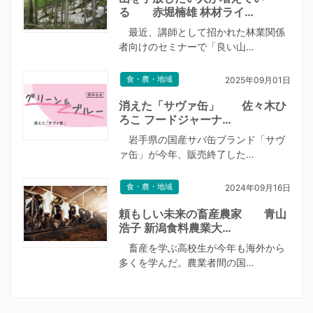
る 赤堀楠雄 林材ライ…
最近、講師として招かれた林業関係
者向けのセミナーで「良い山…
食・農・地域
2025年09月01日
消えた「サヴァ缶」 佐々木ひ
ろこ フードジャーナ…
岩手県の国産サバ缶ブランド「サヴ
ァ缶」が今年、販売終了した…
食・農・地域
2024年09月16日
頼もしい未来の畜産農家 青山
浩子 新潟食料農業大…
畜産を学ぶ高校生が今年も海外から
多くを学んだ。農業者間の国…