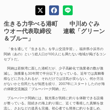
生きる力学べる港町 中川めぐみ
ウオー代表取締役 連載「グリーン
＆ブルー」
「食を通して『生きる力』を学ぶ交流学習」。福井県小浜市の
阿納（あの）という総人口が100人にも満たない地域が掲げるコン
セプトだ。
阿納は若狭湾に面した港町だが、少子高齢化で漁業者の数が激
減し、漁獲量も30年間で半分以下となっている。近年では真鯛養
殖などに力を入れるが、それだけでは活気が戻らない。何か方法
がないかと住民たちが知恵を絞り、2007年にスタートしたのが海
の体験交流施設「ブルーパーク阿納」だ。
ブルーパーク阿納には、観光客が気軽に釣りを体験できる設備
が整っている。陸続きの海上釣り堀に、近くで養殖した真鯛を放
流し、さおなどの道具も完備。初心者でも簡単に釣りを楽しめ、