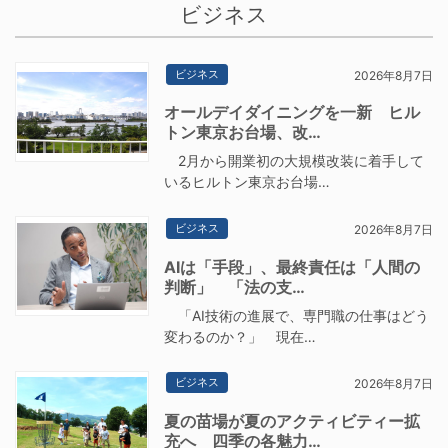
ビジネス
ビジネス
2026年8月7日
オールデイダイニングを一新 ヒル
トン東京お台場、改…
2月から開業初の大規模改装に着手して
いるヒルトン東京お台場…
ビジネス
2026年8月7日
AIは「手段」、最終責任は「人間の
判断」 「法の支…
「AI技術の進展で、専門職の仕事はどう
変わるのか？」 現在…
ビジネス
2026年8月7日
夏の苗場が夏のアクティビティー拡
充へ 四季の各魅力…