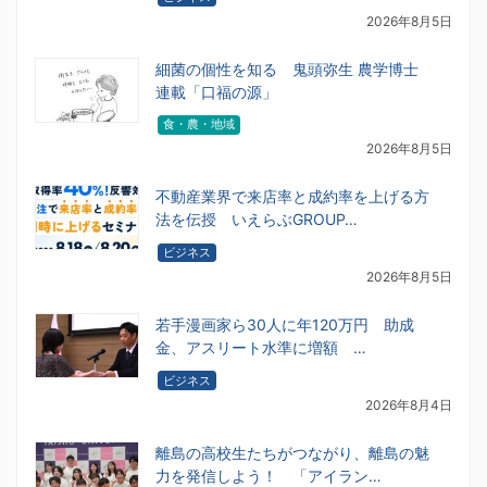
2026年8月5日
細菌の個性を知る 鬼頭弥生 農学博士
連載「口福の源」
食・農・地域
2026年8月5日
不動産業界で来店率と成約率を上げる方
法を伝授 いえらぶGROUP…
ビジネス
2026年8月5日
若手漫画家ら30人に年120万円 助成
金、アスリート水準に増額 …
ビジネス
2026年8月4日
離島の高校生たちがつながり、離島の魅
力を発信しよう！ 「アイラン…