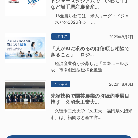
ドジャースタジアムで「いわて牛」
など岩手県産農畜産…
JA全農いわては、米大リーグ・ドジャ
ースとの2026年シー…
ビジネス
2026年8月7日
「人がAIに求めるのは信頼し相談で
きること」 ロジ…
経済産業省が公募した「国際ルール形
成・市場創造型標準化推進…
ビジネス
2026年8月6日
先端技術で園芸農業の持続的発展目
指す 久留米工業大…
久留米工業大学（久工大、福岡県久留米
市）は、福岡県と産学官…