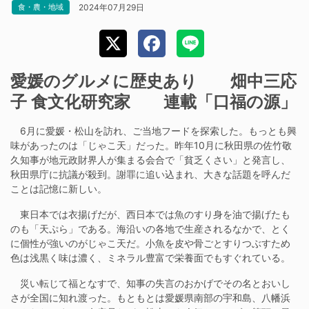
2024年07月29日
食・農・地域
愛媛のグルメに歴史あり 畑中三応
子 食文化研究家 連載「口福の源」
6月に愛媛・松山を訪れ、ご当地フードを探索した。もっとも興
味があったのは「じゃこ天」だった。昨年10月に秋田県の佐竹敬
久知事が地元政財界人が集まる会合で「貧乏くさい」と発言し、
秋田県庁に抗議が殺到。謝罪に追い込まれ、大きな話題を呼んだ
ことは記憶に新しい。
東日本では衣揚げだが、西日本では魚のすり身を油で揚げたも
のも「天ぷら」である。海沿いの各地で生産されるなかで、とく
に個性が強いのがじゃこ天だ。小魚を皮や骨ごとすりつぶすため
色は浅黒く味は濃く、ミネラル豊富で栄養面でもすぐれている。
災い転じて福となすで、知事の失言のおかげでその名とおいし
さが全国に知れ渡った。もともとは愛媛県南部の宇和島、八幡浜