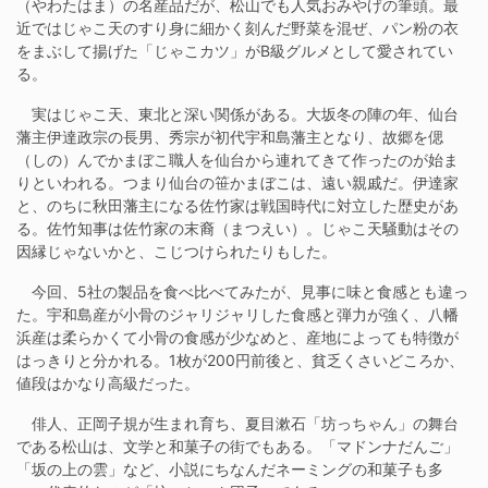
（やわたはま）の名産品だが、松山でも人気おみやげの筆頭。最
近ではじゃこ天のすり身に細かく刻んだ野菜を混ぜ、パン粉の衣
をまぶして揚げた「じゃこカツ」がB級グルメとして愛されてい
る。
実はじゃこ天、東北と深い関係がある。大坂冬の陣の年、仙台
藩主伊達政宗の長男、秀宗が初代宇和島藩主となり、故郷を偲
（しの）んでかまぼこ職人を仙台から連れてきて作ったのが始ま
りといわれる。つまり仙台の笹かまぼこは、遠い親戚だ。伊達家
と、のちに秋田藩主になる佐竹家は戦国時代に対立した歴史があ
る。佐竹知事は佐竹家の末裔（まつえい）。じゃこ天騒動はその
因縁じゃないかと、こじつけられたりもした。
今回、5社の製品を食べ比べてみたが、見事に味と食感とも違っ
た。宇和島産が小骨のジャリジャリした食感と弾力が強く、八幡
浜産は柔らかくて小骨の食感が少なめと、産地によっても特徴が
はっきりと分かれる。1枚が200円前後と、貧乏くさいどころか、
値段はかなり高級だった。
俳人、正岡子規が生まれ育ち、夏目漱石「坊っちゃん」の舞台
である松山は、文学と和菓子の街でもある。「マドンナだんご」
「坂の上の雲」など、小説にちなんだネーミングの和菓子も多