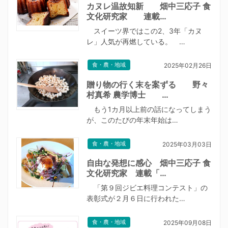
カヌレ温故知新 畑中三応子 食
文化研究家 連載…
スイーツ界ではこの2、3年「カヌ
レ」人気が再燃している。 …
食・農・地域
2025年02月26日
贈り物の行く末を案ずる 野々
村真希 農学博士 …
もう1カ月以上前の話になってしまう
が、このたびの年末年始は…
食・農・地域
2025年03月03日
自由な発想に感心 畑中三応子 食
文化研究家 連載「…
「第９回ジビエ料理コンテスト」の
表彰式が２月６日に行われた…
食・農・地域
2025年09月08日