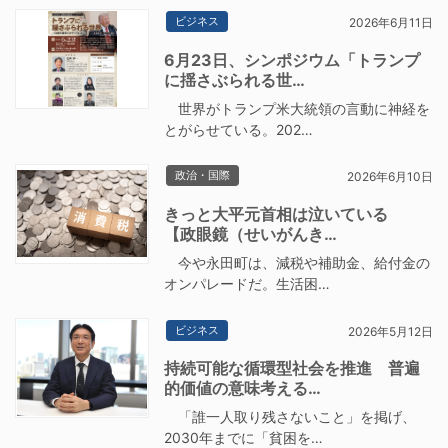
ビジネス
2026年6月11日
6月23日、シンポジウム「トランプ
に揺さぶられる世…
世界がトランプ米大統領の言動に神経を
とがらせている。202…
政治・国際
2026年6月10日
きっと大平元首相は泣いている
【政眼鏡（せいがんき…
今や永田町は、減税や補助金、給付金の
オンパレードだ。生活困…
ビジネス
2026年5月12日
持続可能な循環型社会を推進 普遍
的価値の意味考える…
「誰一人取り残さないこと」を掲げ、
2030年までに「貧困を…