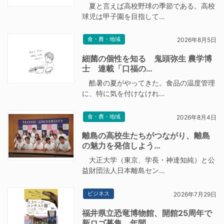
夏と言えば高校野球の季節である。高校
球児は甲子園を目指して…
食・農・地域
2026年8月5日
細菌の個性を知る 鬼頭弥生 農学博
士 連載「口福の…
酷暑の夏がやってきた。食品の温度管理
に、特に気を付けなけれ…
食・農・地域
2026年8月4日
離島の高校生たちがつながり、離島
の魅力を発信しよう…
大正大学（東京、学長・神達知純）と公
益財団法人日本離島セン…
ビジネス
2026年7月29日
福井県立恐竜博物館、開館25周年で
新ロゴ募集 年間…