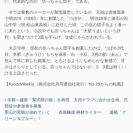
い。代表的なのが「坊っちゃん団子」である。
今では複数のメーカーが製造販売しているが、元祖は道後温泉
で明治16（1883）年に創業した「つぼや」。明治28年に漱石が松
山中学（現 松山東高校）に赴任した頃、この店の団子をよく食べ
に来たという。小説中でも坊っちゃんは「大変うまいという評
判」を聞きつけて2皿も平らげ、生徒にからかわれている。
大正10年、現在の坊っちゃん団子を創案したのは、つぼや2代
目。求肥（ぎゅうひ）もちを抹茶・白・小豆、3色の餡（あん）で
包んで串に刺した銘菓だ。とろけるようになめらかな食感で、甘
さはさらりとしている。坊っちゃんではないが、2、3皿は軽くい
ける上品さだった。
【KyodoWeekly（株式会社共同通信社発行）No.29からの転載】
投稿ナビゲーション
京都～越前「紫式部の旅」を再現 大河ドラマに合わせ企画、式
部役や参加者を募集
里山の景観が崩れていく 赤堀楠雄 林材ライター 連載「グ
リーン＆ブルー」