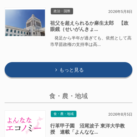
政治・国際
2026年5月8日
祖父を超えられるか麻生太郎 【政
眼鏡（せいがんきょ…
発足から半年が過ぎても、依然として高
市早苗政権の支持率は高…
もっと見る
食・農・地域
食・農・地域
2026年8月5日
行革甲子園 沼尾波子 東洋大学教
授 連載「よんなな…