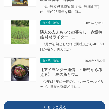
福井県立恐竜博物館（福井県勝山市）
が、開館25周年を機に新…
食・農・地域
2026年7月29日
隣人の支えあっての暮らし 赤堀楠
雄 林材ライター …
7月の初旬ともなれば田植えから40~50
日が過ぎ、田んぼか…
食・農・地域
2026年7月29日
【アイランダー通信 ～離島から考
える】 島の魚とワ…
今年は4年に一度のサッカーワールドカ
ップ。世界の強豪相手に…
もっと見る