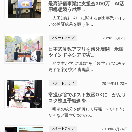
最高評価事業に支援金300万 AI活
用構想競う成果…
人工知能（AI）に関する創出事業アイデ
アの検証成果を競う催…
スタートアップ
2026年5月21日
日本式算数アプリを海外展開 米国
やインドネシアで実…
小学生が学ぶ“算数”を「数学」に名称変
更する案が文科省審議…
スタートアップ
2026年4月28日
常温保管でポスト投函OKに がんリ
スク検査手続きを…
唾液の成分を解析して膵臓（すいぞう）
がんなど最大6つのがん…
スタートアップ
2026年3月24日