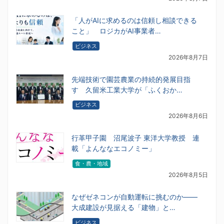
「人がAIに求めるのは信頼し相談できる
こと」 ロジカがAI事業者…
ビジネス
2026年8月7日
先端技術で園芸農業の持続的発展目指
す 久留米工業大学が「ふくおか…
ビジネス
2026年8月6日
行革甲子園 沼尾波子 東洋大学教授 連
載「よんななエコノミー」
食・農・地域
2026年8月5日
なぜゼネコンが自動運転に挑むのか――
大成建設が見据える「建物」と…
ビジネス